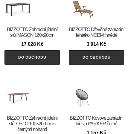
BIZZOTTO Zahradní jídelní
BIZZOTTO Dřevěné zahradní
stůl MASON 160x90cm
lehátko NOEMI hnědé
17 028
Kč
3 914
Kč
DO OBCHODU
DO OBCHODU
BIZZOTTO Zahradní jídelní
BIZZOTTO Kovové zahradní
stůl OSLO 100×200 cm s
křeslo PARKER černé
černými nohami
1 157
Kč