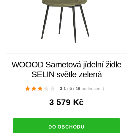
WOOOD Sametová jídelní židle
SELIN světle zelená
3.1
/
5
(
16
hodnocení
)
3 579
Kč
DO OBCHODU