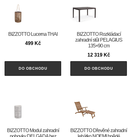
BIZZOTTO Lucerna THAI
BIZZOTTO Rozkládací
zahradní stůl PELAGIUS
499
Kč
135×90 cm
12 319
Kč
DO OBCHODU
DO OBCHODU
BIZZOTTO Modul zahradní
BIZZOTTO Dřevěné zahradní
pohovky DELGADA bez
lehátko NOEMI hnědé