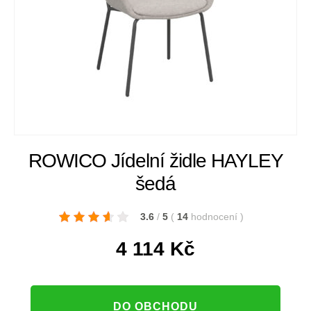
ROWICO Jídelní židle HAYLEY
šedá
3.6
/
5
(
14
hodnocení
)
4 114
Kč
DO OBCHODU