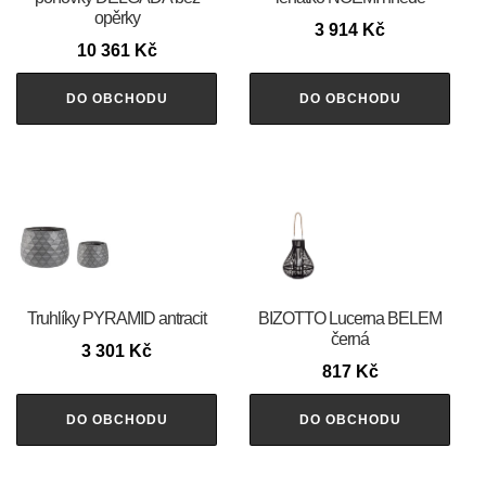
opěrky
3 914
Kč
10 361
Kč
DO OBCHODU
DO OBCHODU
Truhlíky PYRAMID antracit
BIZOTTO Lucerna BELEM
černá
3 301
Kč
817
Kč
DO OBCHODU
DO OBCHODU