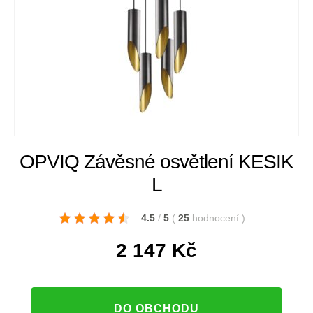
OPVIQ Závěsné osvětlení KESIK
L
4.5
/
5
(
25
hodnocení
)
2 147
Kč
DO OBCHODU