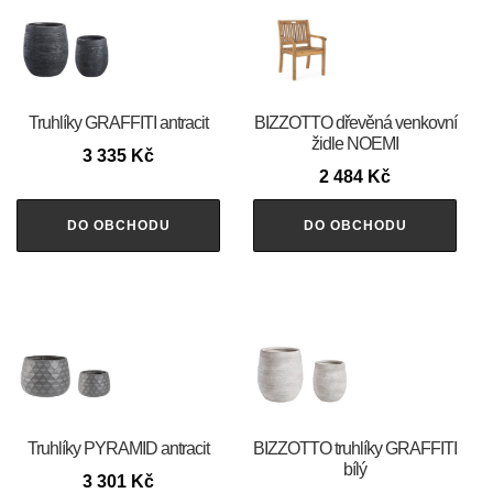
Truhlíky GRAFFITI antracit
BIZZOTTO dřevěná venkovní
židle NOEMI
3 335
Kč
2 484
Kč
DO OBCHODU
DO OBCHODU
Truhlíky PYRAMID antracit
BIZZOTTO truhlíky GRAFFITI
bílý
3 301
Kč