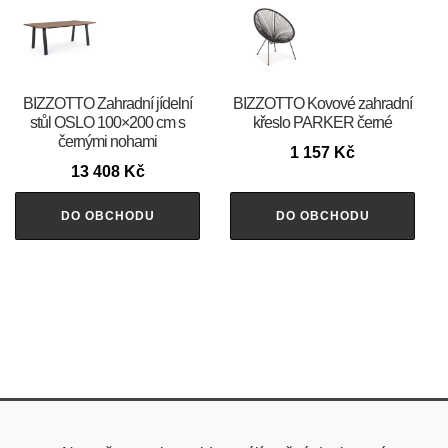
BIZZOTTO Zahradní jídelní
BIZZOTTO Kovové zahradní
stůl OSLO 100×200 cm s
křeslo PARKER černé
černými nohami
1 157
Kč
13 408
Kč
DO OBCHODU
DO OBCHODU