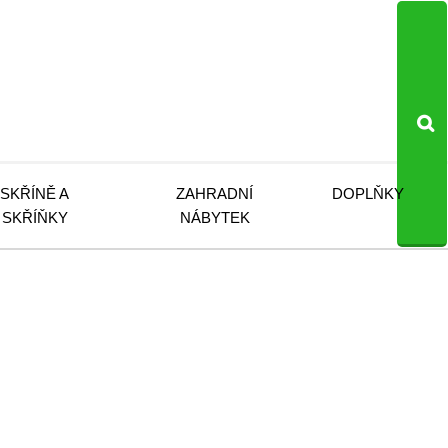
SKŘÍNĚ A
ZAHRADNÍ
DOPLŇKY
SKŘÍŇKY
NÁBYTEK