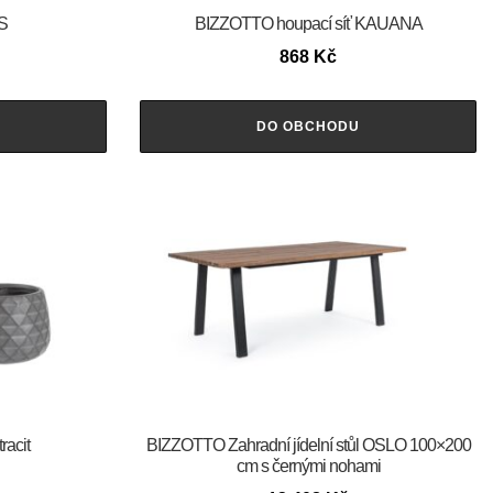
S
BIZZOTTO houpací síť KAUANA
868
Kč
DO OBCHODU
racit
BIZZOTTO Zahradní jídelní stůl OSLO 100×200
cm s černými nohami