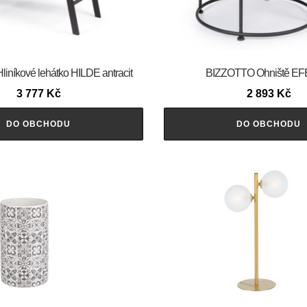
níkové lehátko HILDE antracit
BIZZOTTO Ohniště E
3 777
Kč
2 893
Kč
DO OBCHODU
DO OBCHODU