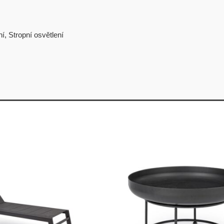
ní
,
Stropní osvětlení