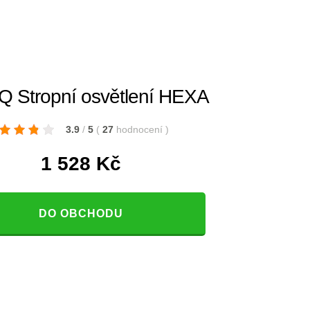
 Stropní osvětlení HEXA
3.9
/
5
(
27
hodnocení
)
1 528
Kč
DO OBCHODU