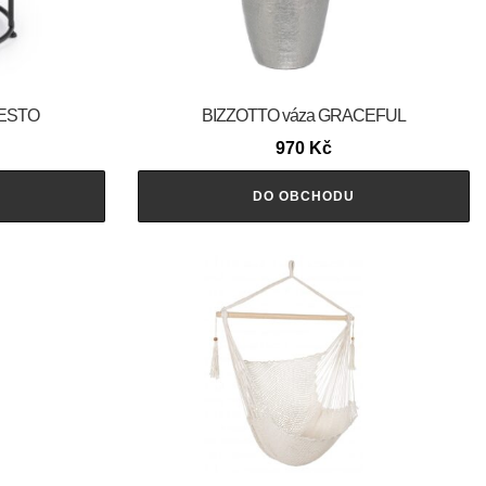
FESTO
BIZZOTTO váza GRACEFUL
970
Kč
DO OBCHODU