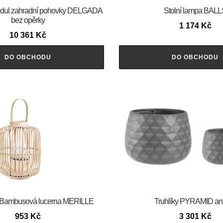
ul zahradní pohovky DELGADA
Stolní lampa BALL
bez opěrky
1 174
Kč
10 361
Kč
DO OBCHODU
DO OBCHODU
Bambusová lucerna MERILLE
Truhlíky PYRAMID ant
953
Kč
3 301
Kč