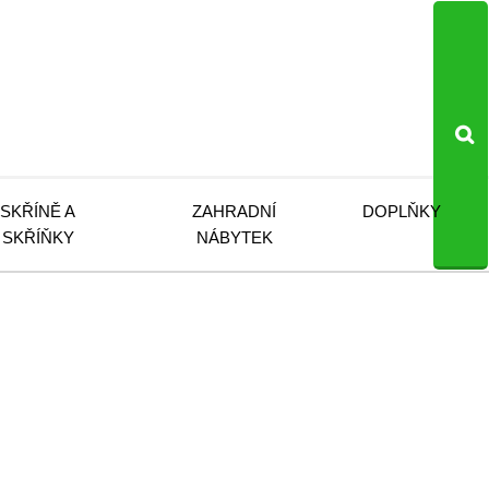
SKŘÍNĚ A
ZAHRADNÍ
DOPLŇKY
SKŘÍŇKY
NÁBYTEK