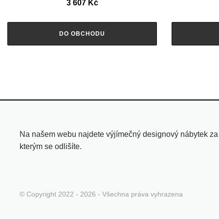
3 607
Kč
DO OBCHODU
Na našem webu najdete výjímečný designový nábytek za pří
kterým se odlišíte.
© Copyright 2022 - 2026 - Všechna práva vyhrazena