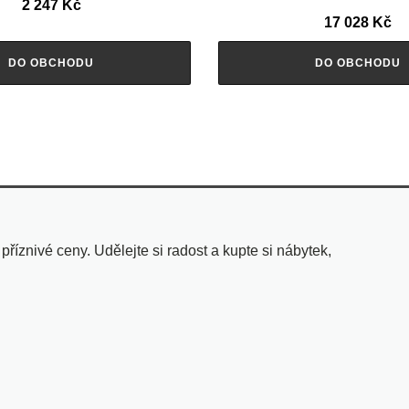
2 247
Kč
17 028
Kč
DO OBCHODU
DO OBCHODU
znivé ceny. Udělejte si radost a kupte si nábytek,