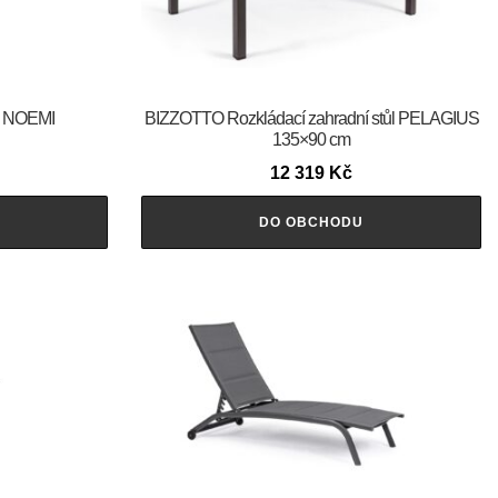
e NOEMI
BIZZOTTO Rozkládací zahradní stůl PELAGIUS
135×90 cm
12 319
Kč
DO OBCHODU