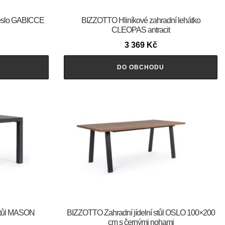
eslo GABICCE
BIZZOTTO Hliníkové zahradní lehátko
CLEOPAS antracit
3 369
Kč
DO OBCHODU
stůl MASON
BIZZOTTO Zahradní jídelní stůl OSLO 100×200
cm s černými nohami