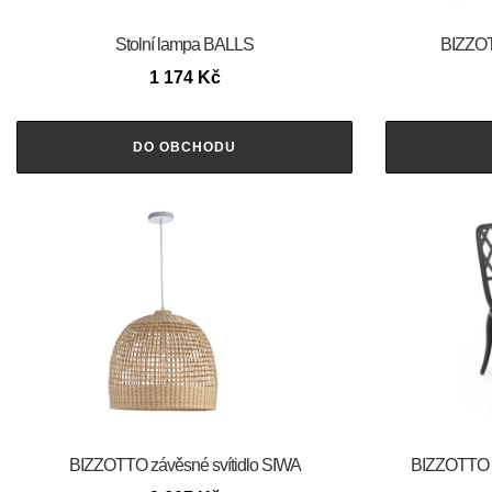
Stolní lampa BALLS
BIZZOT
1 174
Kč
DO OBCHODU
BIZZOTTO závěsné svítidlo SIWA
BIZZOTTO Z