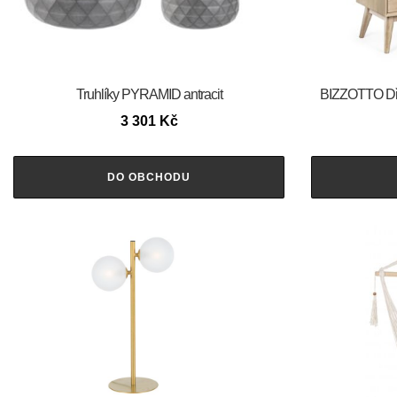
Truhlíky PYRAMID antracit
BIZZOTTO Dř
3 301
Kč
DO OBCHODU