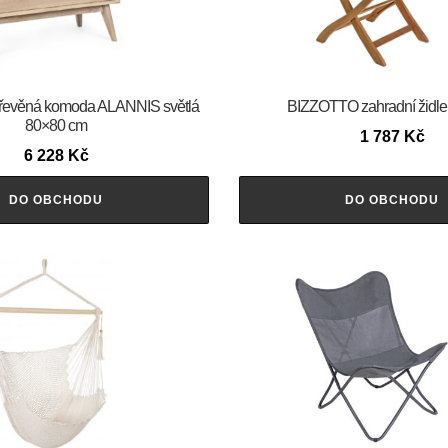
evěná komoda ALANNIS světlá
BIZZOTTO zahradní židl
80×80 cm
1 787
Kč
6 228
Kč
DO OBCHODU
DO OBCHODU