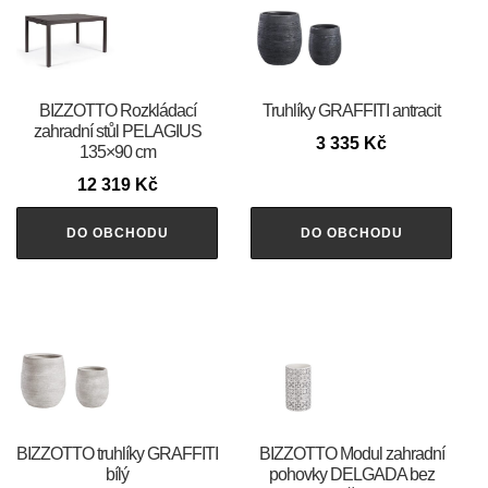
BIZZOTTO Rozkládací
Truhlíky GRAFFITI antracit
zahradní stůl PELAGIUS
3 335
Kč
135×90 cm
12 319
Kč
DO OBCHODU
DO OBCHODU
BIZZOTTO truhlíky GRAFFITI
BIZZOTTO Modul zahradní
bílý
pohovky DELGADA bez