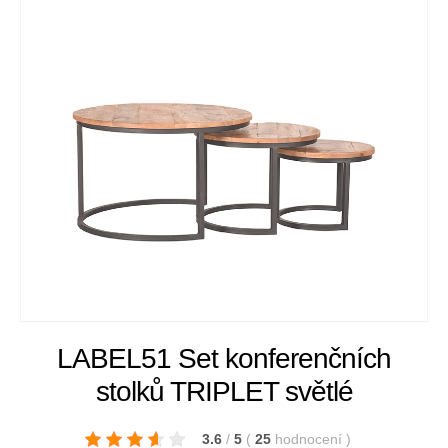
LABEL51 Set konferenčních
stolků TRIPLET světlé
3.6
/
5
(
25
hodnocení
)