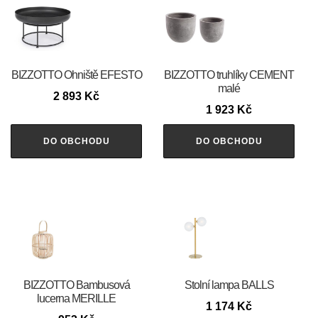
BIZZOTTO Ohniště EFESTO
BIZZOTTO truhlíky CEMENT
malé
2 893
Kč
1 923
Kč
DO OBCHODU
DO OBCHODU
BIZZOTTO Bambusová
Stolní lampa BALLS
lucerna MERILLE
1 174
Kč