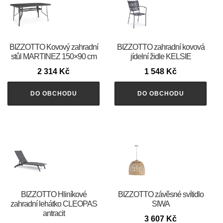
BIZZOTTO Kovový zahradní
BIZZOTTO zahradní kovová
stůl MARTINEZ 150×90 cm
jídelní židle KELSIE
2 314
Kč
1 548
Kč
DO OBCHODU
DO OBCHODU
BIZZOTTO Hliníkové
BIZZOTTO závěsné svítidlo
zahradní lehátko CLEOPAS
SIWA
antracit
3 607
Kč