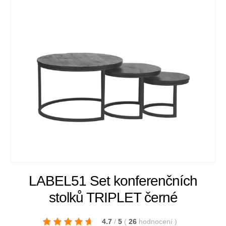
LABEL51 Set konferenčních
stolků TRIPLET černé
4.7
/
5
(
26
hodnocení
)