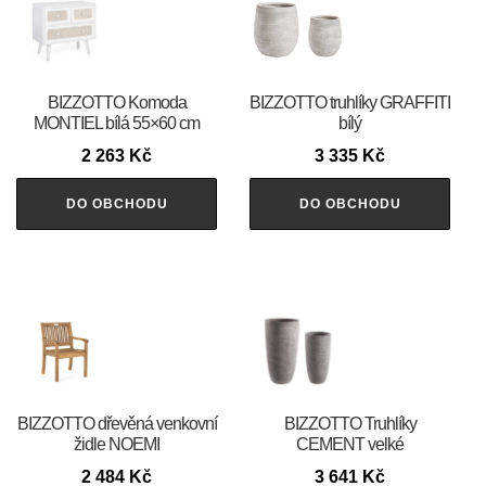
BIZZOTTO Komoda
BIZZOTTO truhlíky GRAFFITI
MONTIEL bílá 55×60 cm
bílý
2 263
Kč
3 335
Kč
DO OBCHODU
DO OBCHODU
BIZZOTTO dřevěná venkovní
BIZZOTTO Truhlíky
židle NOEMI
CEMENT velké
2 484
Kč
3 641
Kč