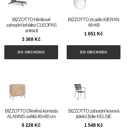
BIZZOTTO Hliníkové
BIZZOTTO zrcadlo KIERAN
zahradní lehátko CLEOPAS
46×68
antracit
1 651
Kč
3 369
Kč
DO OBCHODU
DO OBCHODU
BIZZOTTO Dřevěná komoda
BIZZOTTO zahradní kovová
ALANNIS světlá 80×80 cm
jídelní židle KELSIE
6 228
Kč
1 548
Kč