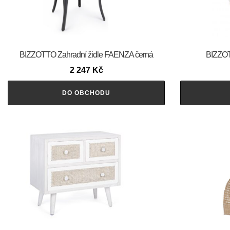
BIZZOTTO Zahradní židle FAENZA černá
BIZZOT
2 247
Kč
DO OBCHODU