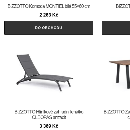
BIZZOTTO Komoda MONTIEL bílá 55×60 cm
BIZZOTT
2 263
Kč
DO OBCHODU
BIZZOTTO Hliníkové zahradní lehátko
BIZZOTTO Zahr
CLEOPAS antracit
c
3 369
Kč