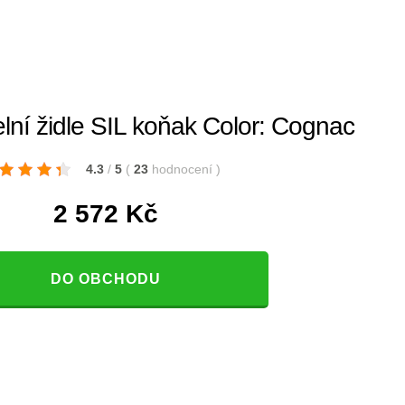
lní židle SIL koňak Color: Cognac
4.3
/
5
(
23
hodnocení
)
2 572
Kč
DO OBCHODU