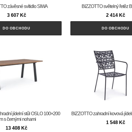
O závěsné svítidlo SIWA
BIZZOTTO světelný řetěz
3 607
Kč
2 414
Kč
DO OBCHODU
DO OBCHODU
adní jídelní stůl OSLO 100×200
BIZZOTTO zahradní kovová jídel
m s černými nohami
1 548
Kč
13 408
Kč