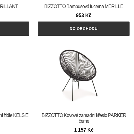
 BRILLANT
BIZZOTTO Bambusová lucerna MERILLE
953
Kč
DO OBCHODU
ní židle KELSIE
BIZZOTTO Kovové zahradní křeslo PARKER
černé
1 157
Kč