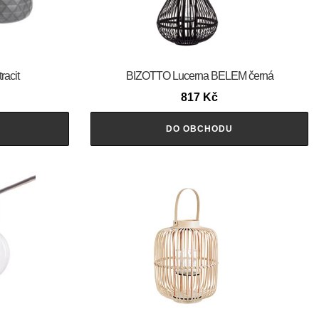
racit
BIZOTTO Lucerna BELEM černá
817
Kč
DO OBCHODU