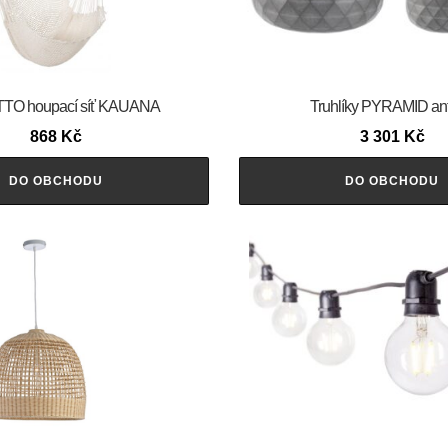
TO houpací síť KAUANA
Truhlíky PYRAMID ant
868
Kč
3 301
Kč
DO OBCHODU
DO OBCHODU