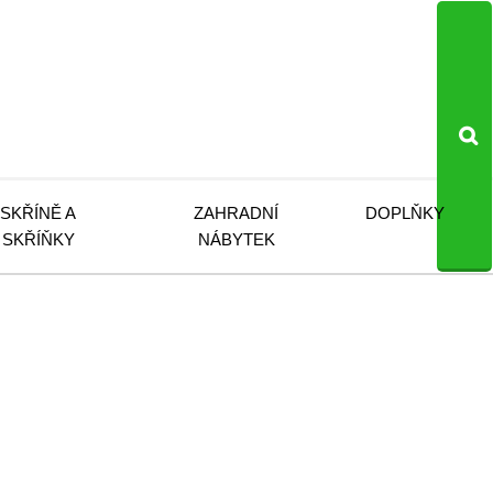
SKŘÍNĚ A
ZAHRADNÍ
DOPLŇKY
SKŘÍŇKY
NÁBYTEK