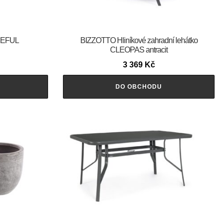
CEFUL
BIZZOTTO Hliníkové zahradní lehátko
CLEOPAS antracit
3 369
Kč
DO OBCHODU