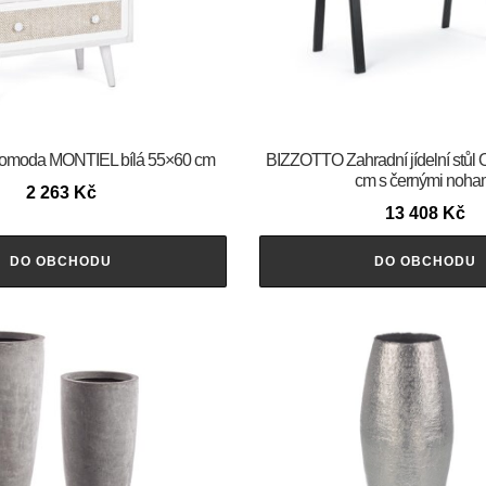
moda MONTIEL bílá 55×60 cm
BIZZOTTO Zahradní jídelní stů
cm s černými noha
2 263
Kč
13 408
Kč
DO OBCHODU
DO OBCHODU