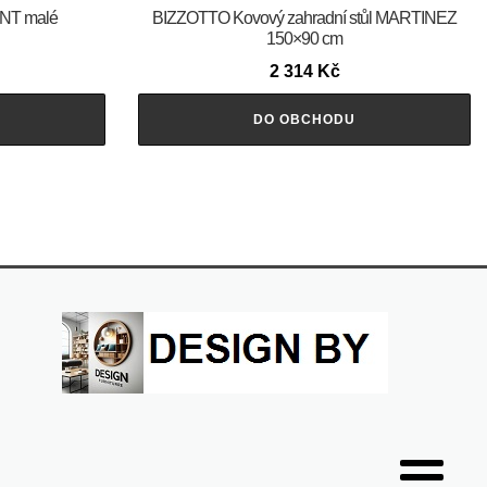
ENT malé
BIZZOTTO Kovový zahradní stůl MARTINEZ
150×90 cm
2 314
Kč
DO OBCHODU