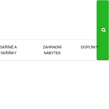
SKŘÍNĚ A
ZAHRADNÍ
DOPLŇKY
SKŘÍŇKY
NÁBYTEK