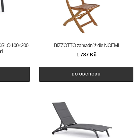
l OSLO 100×200
BIZZOTTO zahradní židle NOEMI
mi
1 787
Kč
DO OBCHODU