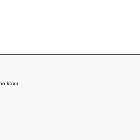
ého kovu
.