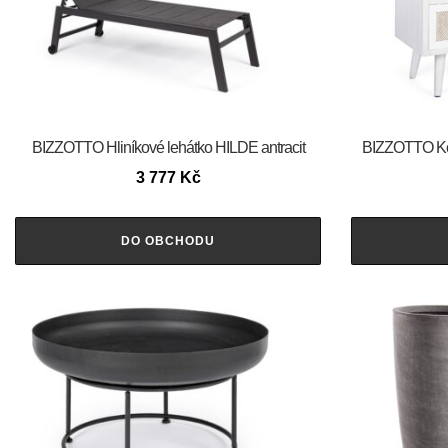
BIZZOTTO Hliníkové lehátko HILDE antracit
BIZZOTTO Ko
3 777
Kč
DO OBCHODU