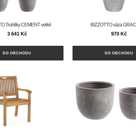
O Truhlíky CEMENT velké
BIZZOTTO váza GRA
3 641
Kč
970
Kč
DO OBCHODU
DO OBCHODU