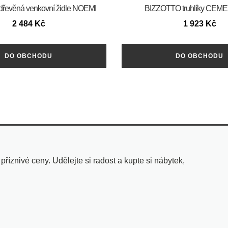
řevěná venkovní židle NOEMI
BIZZOTTO truhlíky CEM
2 484
Kč
1 923
Kč
DO OBCHODU
DO OBCHODU
znivé ceny. Udělejte si radost a kupte si nábytek,