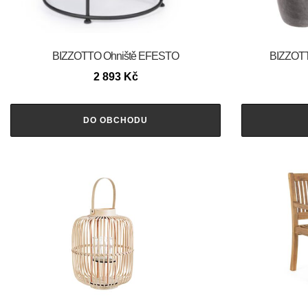
BIZZOTTO Ohniště EFESTO
BIZZOTT
2 893
Kč
DO OBCHODU