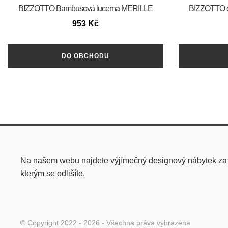
BIZZOTTO Bambusová lucerna MERILLE
BIZZOTTO d
953
Kč
DO OBCHODU
Na našem webu najdete výjímečný designový nábytek za pří
kterým se odlišíte.
© Copyright 2022 - 2026 - Všechna práva vyhrazena