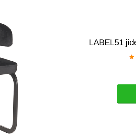
LABEL51 jíde