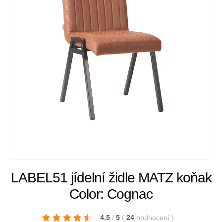
LABEL51 jídelní židle MATZ koňak
Color: Cognac
4.5
/
5
(
24
hodnocení
)