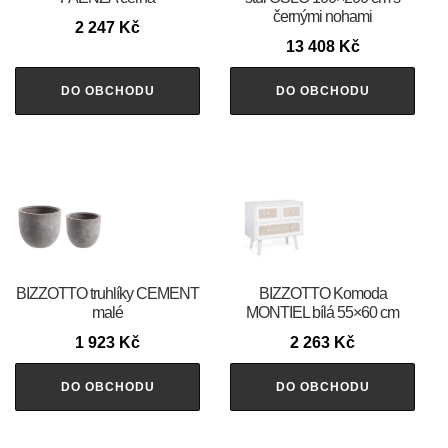
černými nohami
2 247
Kč
13 408
Kč
DO OBCHODU
DO OBCHODU
BIZZOTTO truhlíky CEMENT
BIZZOTTO Komoda
malé
MONTIEL bílá 55×60 cm
1 923
Kč
2 263
Kč
DO OBCHODU
DO OBCHODU