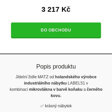
3 217
Kč
DO OBCHODU
Popis produktu
Jídelní židle MATZ od
holandského výrobce
industriálního nábytku
LABEL51 v
kombinaci
mikrovlákna v barvě koňaku
a
černého
kovu.
✅
krásný nábytek