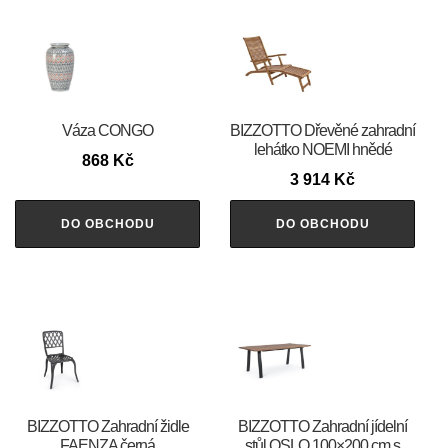
Váza CONGO
BIZZOTTO Dřevěné zahradní
lehátko NOEMI hnědé
868
Kč
3 914
Kč
DO OBCHODU
DO OBCHODU
BIZZOTTO Zahradní židle
BIZZOTTO Zahradní jídelní
FAENZA černá
stůl OSLO 100×200 cm s