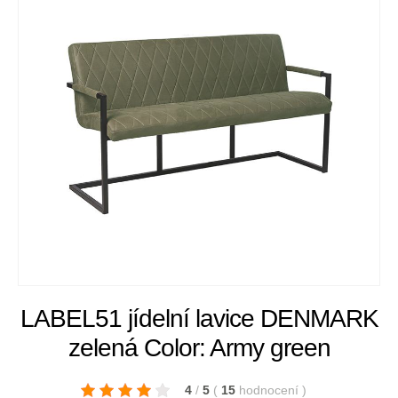
LABEL51 jídelní lavice DENMARK
zelená Color: Army green
4
/
5
(
15
hodnocení
)