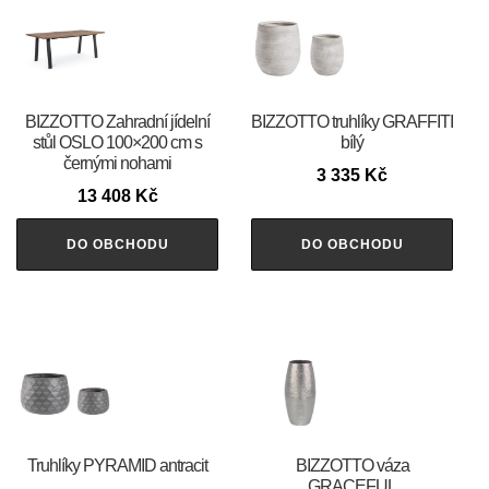
BIZZOTTO Zahradní jídelní
BIZZOTTO truhlíky GRAFFITI
stůl OSLO 100×200 cm s
bílý
černými nohami
3 335
Kč
13 408
Kč
DO OBCHODU
DO OBCHODU
Truhlíky PYRAMID antracit
BIZZOTTO váza
GRACEFUL