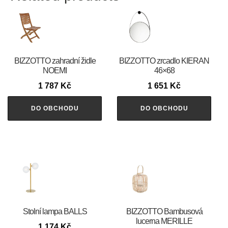
BIZZOTTO zahradní židle
BIZZOTTO zrcadlo KIERAN
NOEMI
46×68
1 787
Kč
1 651
Kč
DO OBCHODU
DO OBCHODU
Stolní lampa BALLS
BIZZOTTO Bambusová
lucerna MERILLE
1 174
Kč