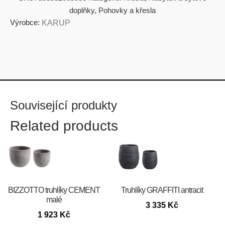
doplňky
,
Pohovky a křesla
Výrobce:
KARUP
Související produkty
Related products
BIZZOTTO truhlíky CEMENT
Truhlíky GRAFFITI antracit
malé
3 335
Kč
1 923
Kč