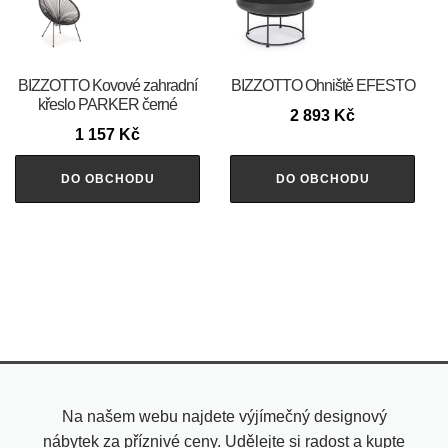
BIZZOTTO Kovové zahradní
BIZZOTTO Ohniště EFESTO
křeslo PARKER černé
2 893
Kč
1 157
Kč
DO OBCHODU
DO OBCHODU
Na našem webu najdete výjímečný designový
nábytek za příznivé ceny. Udělejte si radost a kupte