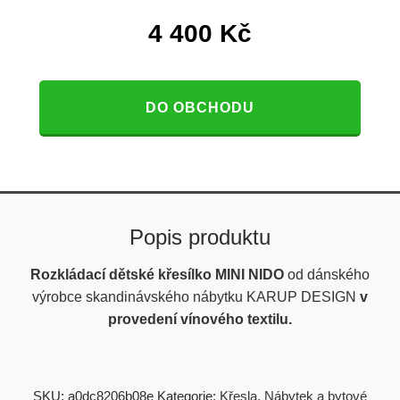
4 400
Kč
DO OBCHODU
Popis produktu
Rozkládací dětské křesílko MINI
NIDO
od dánského
výrobce skandinávského nábytku KARUP DESIGN
v
provedení vínového textilu.
SKU:
a0dc8206b08e
Kategorie:
Křesla
,
Nábytek a bytové