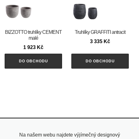
BIZZOTTO truhlíky CEMENT
Truhlíky GRAFFITI antracit
malé
3 335
Kč
1 923
Kč
DO OBCHODU
DO OBCHODU
Na našem webu najdete výjímečný designový