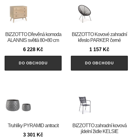
BIZZOTTO Dřevěná komoda
BIZZOTTO Kovové zahradní
ALANNIS světlá 80×80 cm
křeslo PARKER černé
6 228
Kč
1 157
Kč
DO OBCHODU
DO OBCHODU
Truhlíky PYRAMID antracit
BIZZOTTO zahradní kovová
jídelní židle KELSIE
3 301
Kč