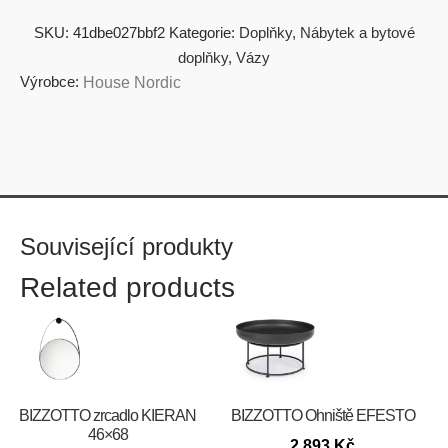
SKU:
41dbe027bbf2
Kategorie:
Doplňky
,
Nábytek a bytové
doplňky
,
Vázy
Výrobce:
House Nordic
Související produkty
Related products
BIZZOTTO zrcadlo KIERAN
BIZZOTTO Ohniště EFESTO
46×68
2 893
Kč