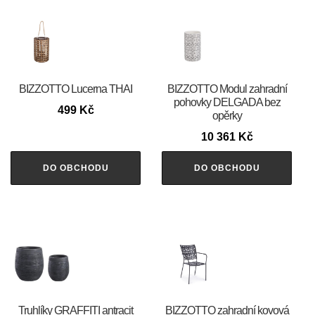
BIZZOTTO Lucerna THAI
BIZZOTTO Modul zahradní
pohovky DELGADA bez
499
Kč
opěrky
10 361
Kč
DO OBCHODU
DO OBCHODU
Truhlíky GRAFFITI antracit
BIZZOTTO zahradní kovová