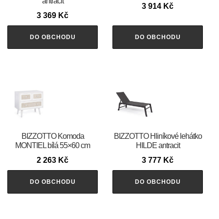
antracit
3 914
Kč
3 369
Kč
DO OBCHODU
DO OBCHODU
BIZZOTTO Komoda
BIZZOTTO Hliníkové lehátko
MONTIEL bílá 55×60 cm
HILDE antracit
2 263
Kč
3 777
Kč
DO OBCHODU
DO OBCHODU