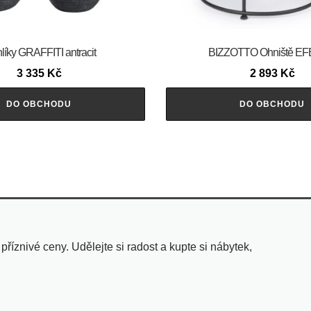
líky GRAFFITI antracit
BIZZOTTO Ohniště E
3 335
Kč
2 893
Kč
DO OBCHODU
DO OBCHODU
znivé ceny. Udělejte si radost a kupte si nábytek,