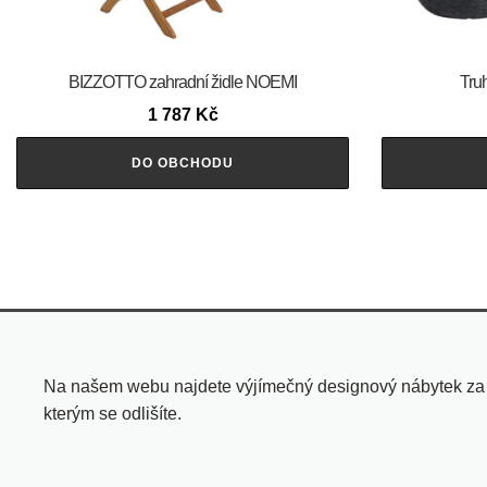
BIZZOTTO zahradní židle NOEMI
Truh
1 787
Kč
DO OBCHODU
Na našem webu najdete výjímečný designový nábytek za pří
kterým se odlišíte.