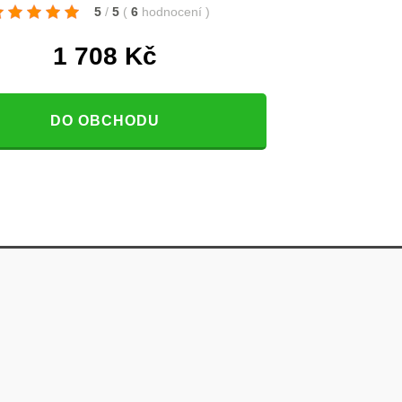
5
/
5
(
6
hodnocení
)
1 708
Kč
DO OBCHODU