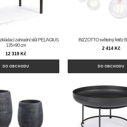
ládací zahradní stůl PELAGIUS
BIZZOTTO světelný řetěz
135×90 cm
2 414
Kč
12 319
Kč
DO OBCHODU
DO OBCHODU