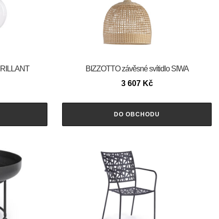
 BRILLANT
BIZZOTTO závěsné svítidlo SIWA
3 607
Kč
DO OBCHODU