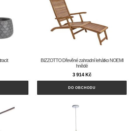
racit
BIZZOTTO Dřevěné zahradní lehátko NOEMI
hnědé
3 914
Kč
DO OBCHODU