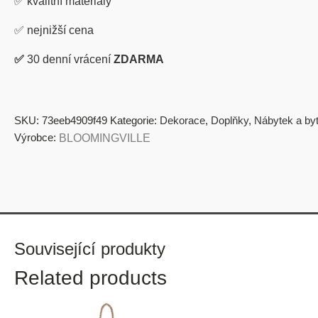
✅
kvalitní materiály
✅
nejnižší cena
✅
30 denní vrácení
ZDARMA
SKU:
73eeb4909f49
Kategorie:
Dekorace
,
Doplňky
,
Nábytek a by
Výrobce:
BLOOMINGVILLE
Související produkty
Related products