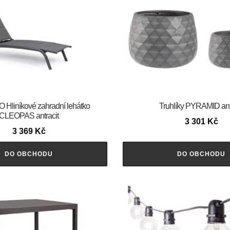
Hliníkové zahradní lehátko
Truhlíky PYRAMID ant
CLEOPAS antracit
3 301
Kč
3 369
Kč
DO OBCHODU
DO OBCHODU