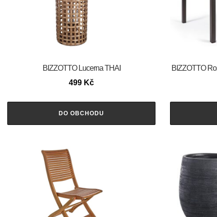
BIZZOTTO Lucerna THAI
BIZZOTTO Rozk
499
Kč
DO OBCHODU