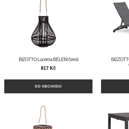
BIZOTTO Lucerna BELEM černá
BIZZOTTO 
817
Kč
DO OBCHODU