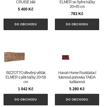
CRUISE bílé
ELMER se čtyřmi háčky
20×45 cm
5 400
Kč
783
Kč
DO OBCHODU
DO OBCHODU
BIZZOTTO dřevěný věšák
Hanah Home Rozkládací
ELMER s pěti háčky 20×58
futonová pohovka TAIDA
cm
kaštanová
1 042
Kč
5 280
Kč
DO OBCHODU
DO OBCHODU