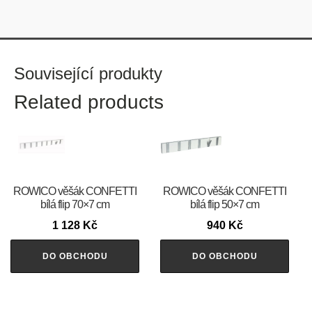
Související produkty
Related products
ROWICO věšák CONFETTI
ROWICO věšák CONFETTI
bílá flip 70×7 cm
bílá flip 50×7 cm
1 128
Kč
940
Kč
DO OBCHODU
DO OBCHODU