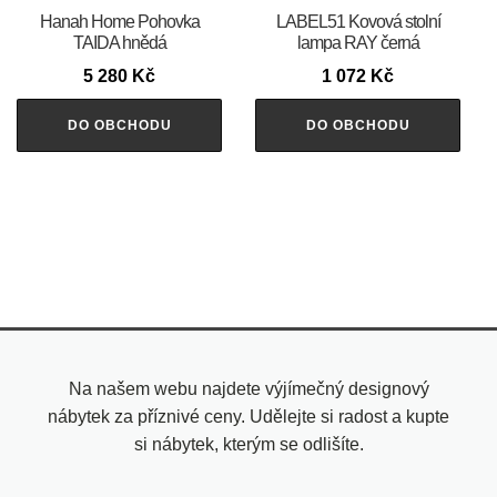
Hanah Home Pohovka
LABEL51 Kovová stolní
TAIDA hnědá
lampa RAY černá
5 280
Kč
1 072
Kč
DO OBCHODU
DO OBCHODU
Na našem webu najdete výjímečný designový
nábytek za příznivé ceny. Udělejte si radost a kupte
si nábytek, kterým se odlišíte.