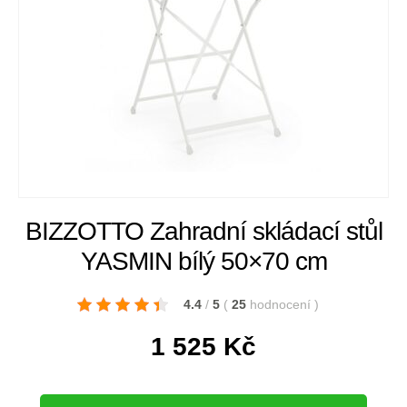
BIZZOTTO Zahradní skládací stůl
YASMIN bílý 50×70 cm
4.4
/
5
(
25
hodnocení
)
1 525
Kč