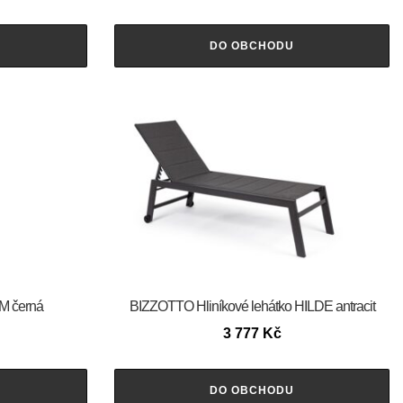
DO OBCHODU
M černá
BIZZOTTO Hliníkové lehátko HILDE antracit
3 777
Kč
DO OBCHODU