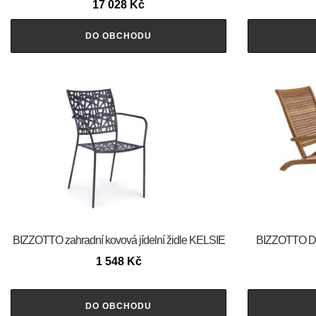
17 028
Kč
DO OBCHODU
BIZZOTTO zahradní kovová jídelní židle KELSIE
BIZZOTTO Dř
1 548
Kč
DO OBCHODU