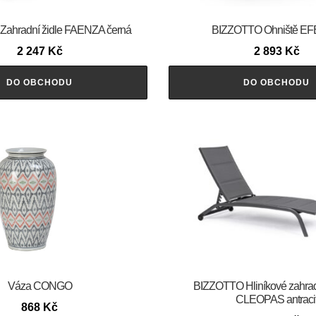
ahradní židle FAENZA černá
BIZZOTTO Ohniště E
2 247
Kč
2 893
Kč
DO OBCHODU
DO OBCHODU
Váza CONGO
BIZZOTTO Hliníkové zahrad
CLEOPAS antraci
868
Kč