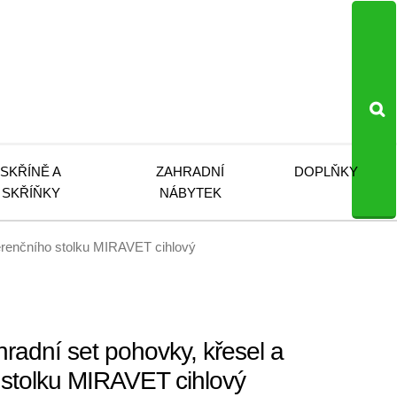
SKŘÍNĚ A
ZAHRADNÍ
DOPLŇKY
SKŘÍŇKY
NÁBYTEK
erenčního stolku MIRAVET cihlový
adní set pohovky, křesel a
 stolku MIRAVET cihlový