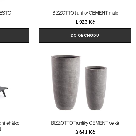
FESTO
BIZZOTTO truhlíky CEMENT malé
1 923
Kč
DO OBCHODU
ní lehátko
BIZZOTTO Truhlíky CEMENT velké
t
3 641
Kč