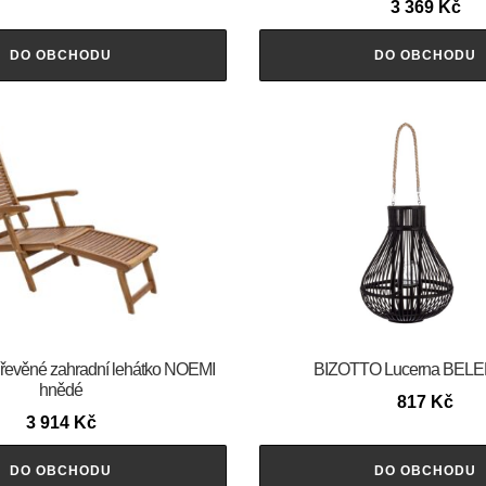
3 369
Kč
DO OBCHODU
DO OBCHODU
evěné zahradní lehátko NOEMI
BIZOTTO Lucerna BELE
hnědé
817
Kč
3 914
Kč
DO OBCHODU
DO OBCHODU