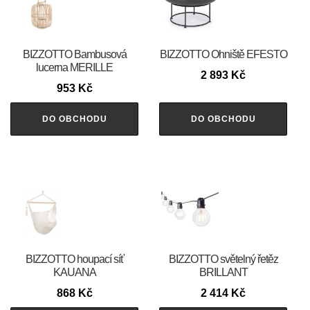
BIZZOTTO Bambusová
BIZZOTTO Ohniště EFESTO
lucerna MERILLE
2 893
Kč
953
Kč
DO OBCHODU
DO OBCHODU
BIZZOTTO houpací síť
BIZZOTTO světelný řetěz
KAUANA
BRILLANT
868
Kč
2 414
Kč