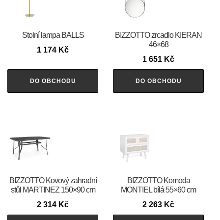
Stolní lampa BALLS
BIZZOTTO zrcadlo KIERAN
46×68
1 174
Kč
1 651
Kč
DO OBCHODU
DO OBCHODU
BIZZOTTO Kovový zahradní
BIZZOTTO Komoda
stůl MARTINEZ 150×90 cm
MONTIEL bílá 55×60 cm
2 314
Kč
2 263
Kč