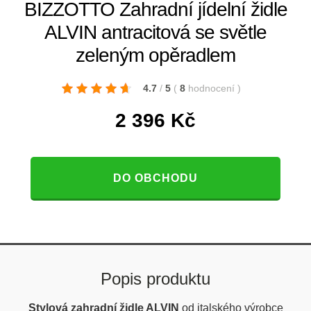
BIZZOTTO Zahradní jídelní židle
ALVIN antracitová se světle
zeleným opěradlem
4.7
/
5
(
8
hodnocení
)
2 396
Kč
DO OBCHODU
Popis produktu
Stylová zahradní židle ALVIN
od italského výrobce