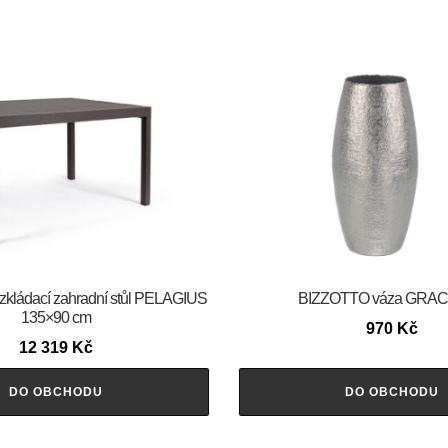
ládací zahradní stůl PELAGIUS
BIZZOTTO váza GRA
135×90 cm
970
Kč
12 319
Kč
DO OBCHODU
DO OBCHODU