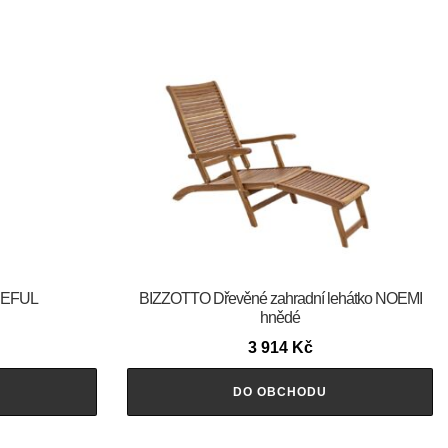
CEFUL
BIZZOTTO Dřevěné zahradní lehátko NOEMI
hnědé
3 914
Kč
DO OBCHODU