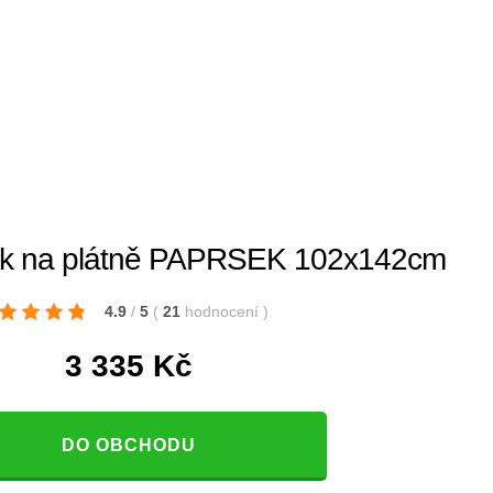
k na plátně PAPRSEK 102x142cm
4.9
/
5
(
21
hodnocení
)
3 335
Kč
DO OBCHODU