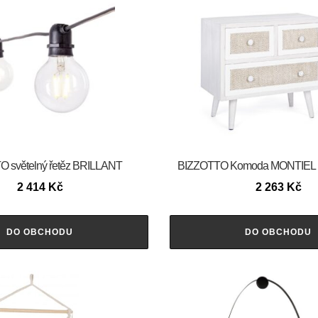
 světelný řetěz BRILLANT
BIZZOTTO Komoda MONTIEL b
2 414
Kč
2 263
Kč
DO OBCHODU
DO OBCHODU