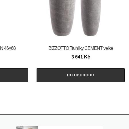
AN 46×68
BIZZOTTO Truhlíky CEMENT velké
3 641
Kč
DO OBCHODU