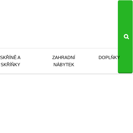
SKŘÍNĚ A
ZAHRADNÍ
DOPLŇKY
SKŘÍŇKY
NÁBYTEK