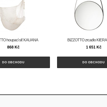
TO houpací síť KAUANA
BIZZOTTO zrcadlo KIER
868
Kč
1 651
Kč
DO OBCHODU
DO OBCHODU