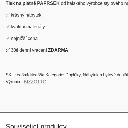
Tisk na plátně PAPRSEK
od italského výrobce stylového 
✅ krásný nábytek
✅
kvalitní materiály
✅
nejnižší cena
✅
30ti denní vrácení
ZDARMA
SKU:
ca3a4d4ca35a
Kategorie:
Doplňky
,
Nábytek a bytové doplň
Výrobce:
BIZZOTTO
Související produkty