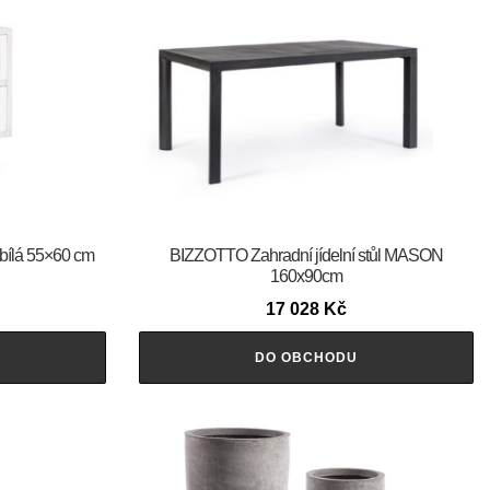
ílá 55×60 cm
BIZZOTTO Zahradní jídelní stůl MASON
160x90cm
17 028
Kč
DO OBCHODU