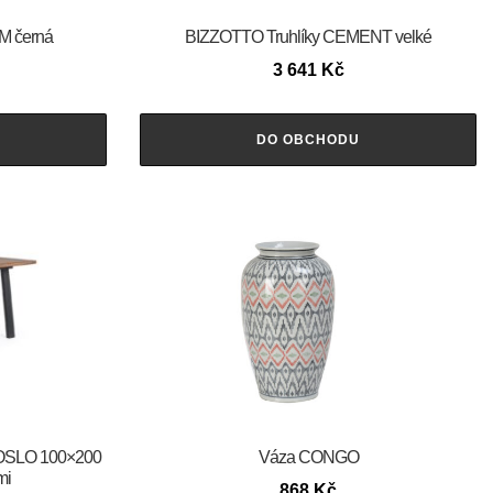
M černá
BIZZOTTO Truhlíky CEMENT velké
3 641
Kč
DO OBCHODU
l OSLO 100×200
Váza CONGO
mi
868
Kč