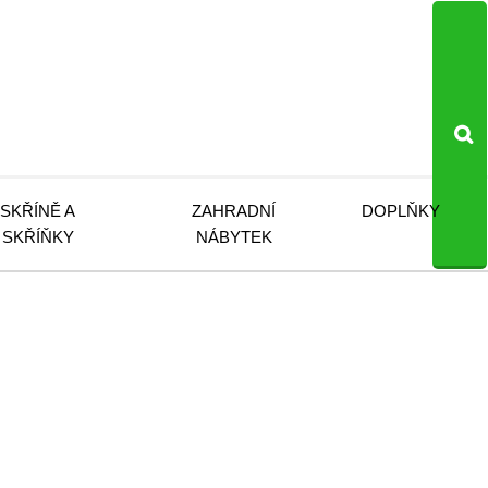
SKŘÍNĚ A
ZAHRADNÍ
DOPLŇKY
SKŘÍŇKY
NÁBYTEK