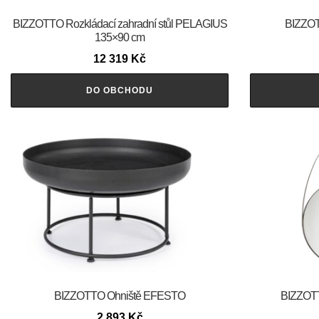
BIZZOTTO Rozkládací zahradní stůl PELAGIUS
BIZZOTT
135×90 cm
12 319
Kč
DO OBCHODU
BIZZOTTO Ohniště EFESTO
BIZZOTT
2 893
Kč