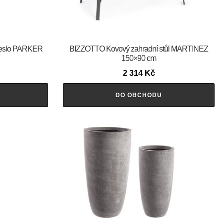
řeslo PARKER
BIZZOTTO Kovový zahradní stůl MARTINEZ
150×90 cm
2 314
Kč
DO OBCHODU