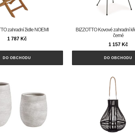
TO zahradní židle NOEMI
BIZZOTTO Kovové zahradní k
černé
1 787
Kč
1 157
Kč
DO OBCHODU
DO OBCHODU