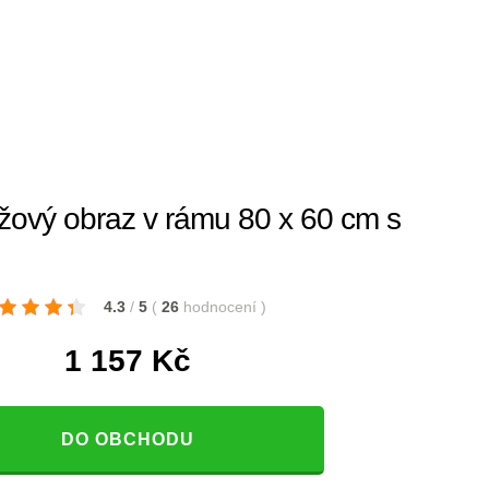
vý obraz v rámu 80 x 60 cm s
4.3
/
5
(
26
hodnocení
)
1 157
Kč
DO OBCHODU