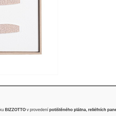
tku
BIZZOTTO
v provedení
potištěného plátna, reliéfních pa