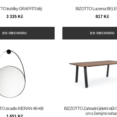
O truhlíky GRAFFITI bílý
BIZOTTO Lucerna BELE
3 335
Kč
817
Kč
DO OBCHODU
DO OBCHODU
O zrcadlo KIERAN 46×68
BIZZOTTO Zahradní jídelní stů
cm s černými noha
1 651
Kč