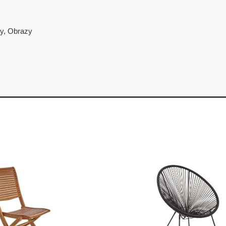
y
,
Obrazy