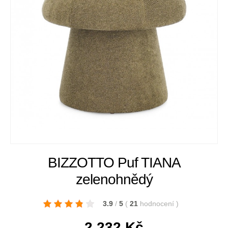
BIZZOTTO Puf TIANA
zelenohnědý
3.9
/
5
(
21
hodnocení
)
2 232
Kč