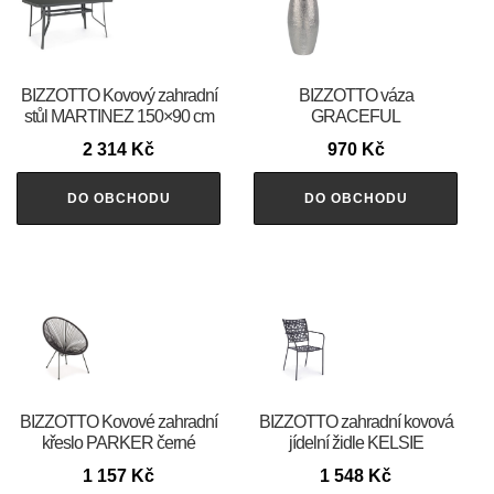
BIZZOTTO Kovový zahradní
BIZZOTTO váza
stůl MARTINEZ 150×90 cm
GRACEFUL
2 314
Kč
970
Kč
DO OBCHODU
DO OBCHODU
BIZZOTTO Kovové zahradní
BIZZOTTO zahradní kovová
křeslo PARKER černé
jídelní židle KELSIE
1 157
Kč
1 548
Kč