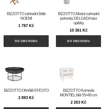
BIZZOTTO zahradní židle
BIZZOTTO Modul zahradní
NOEMI
pohovky DELGADA bez
opěrky
1 787
Kč
10 361
Kč
DO OBCHODU
DO OBCHODU
BIZZOTTO Ohniště EFESTO
BIZZOTTO Komoda
MONTIEL bílá 55×60 cm
2 893
Kč
2 263
Kč