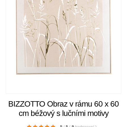
BIZZOTTO Obraz v rámu 60 x 60
cm béžový s lučními motivy
5
/
5
(
9
hodnocení
)