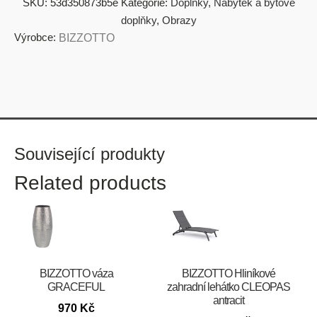
SKU:
53d350873b5e
Kategorie:
Doplňky
,
Nábytek a bytové
doplňky
,
Obrazy
Výrobce:
BIZZOTTO
Související produkty
Related products
BIZZOTTO váza
BIZZOTTO Hliníkové
GRACEFUL
zahradní lehátko CLEOPAS
antracit
970
Kč