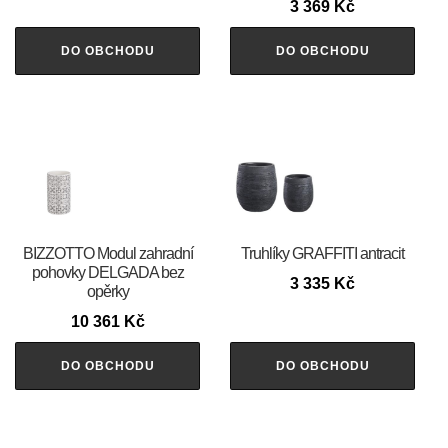
3 369
Kč
DO OBCHODU
DO OBCHODU
BIZZOTTO Modul zahradní
Truhlíky GRAFFITI antracit
pohovky DELGADA bez
3 335
Kč
opěrky
10 361
Kč
DO OBCHODU
DO OBCHODU