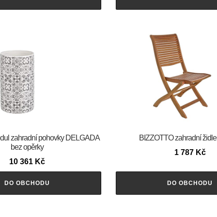
ul zahradní pohovky DELGADA
BIZZOTTO zahradní židl
bez opěrky
1 787
Kč
10 361
Kč
DO OBCHODU
DO OBCHODU