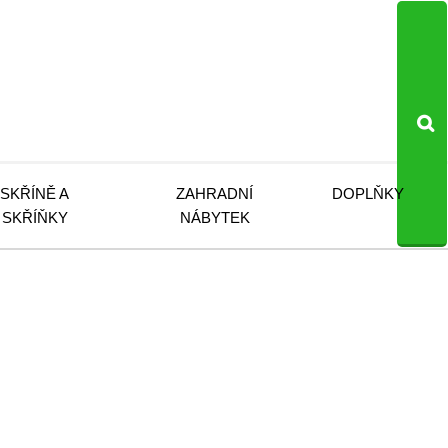
SKŘÍNĚ A
ZAHRADNÍ
DOPLŇKY
SKŘÍŇKY
NÁBYTEK