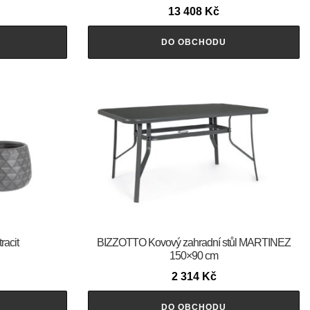
13 408
Kč
DO OBCHODU
racit
BIZZOTTO Kovový zahradní stůl MARTINEZ
150×90 cm
2 314
Kč
DO OBCHODU