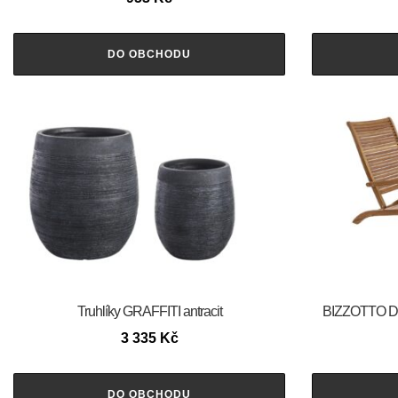
DO OBCHODU
Truhlíky GRAFFITI antracit
BIZZOTTO Dř
3 335
Kč
DO OBCHODU