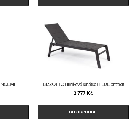
e NOEMI
BIZZOTTO Hliníkové lehátko HILDE antracit
3 777
Kč
DO OBCHODU