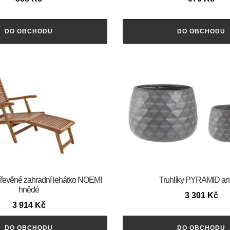
DO OBCHODU
DO OBCHODU
evěné zahradní lehátko NOEMI
Truhlíky PYRAMID ant
hnědé
3 301
Kč
3 914
Kč
DO OBCHODU
DO OBCHODU