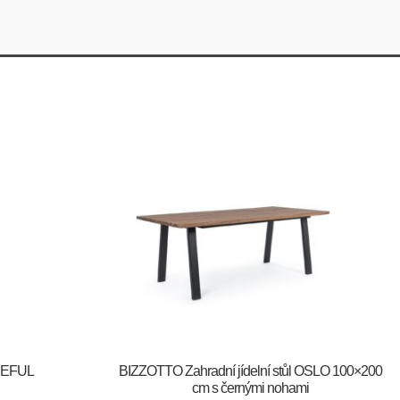
CEFUL
BIZZOTTO Zahradní jídelní stůl OSLO 100×200
cm s černými nohami