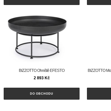
BIZZOTTO Ohniště EFESTO
BIZZOTTO Mod
2 893
Kč
DO OBCHODU