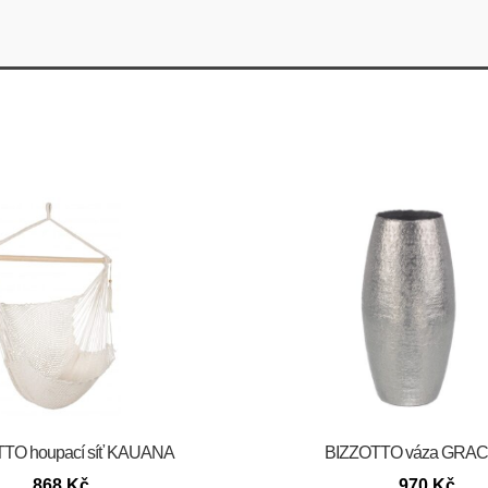
TO houpací síť KAUANA
BIZZOTTO váza GRA
868
Kč
970
Kč