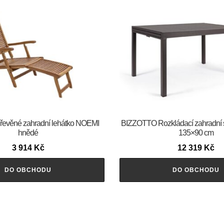
evěné zahradní lehátko NOEMI
BIZZOTTO Rozkládací zahradní
hnědé
135×90 cm
3 914
Kč
12 319
Kč
DO OBCHODU
DO OBCHODU