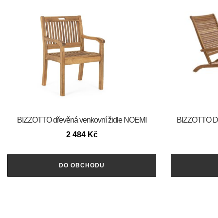
BIZZOTTO dřevěná venkovní židle NOEMI
BIZZOTTO Dř
2 484
Kč
DO OBCHODU