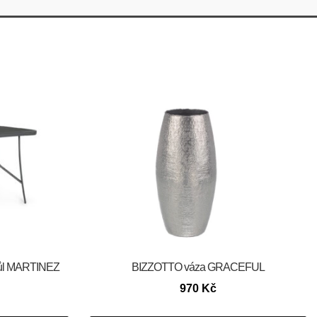
tůl MARTINEZ
BIZZOTTO váza GRACEFUL
970
Kč