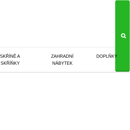
SKŘÍNĚ A
ZAHRADNÍ
DOPLŇKY
SKŘÍŇKY
NÁBYTEK