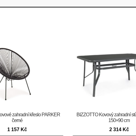
vové zahradní křeslo PARKER
BIZZOTTO Kovový zahradní s
černé
150×90 cm
1 157
Kč
2 314
Kč