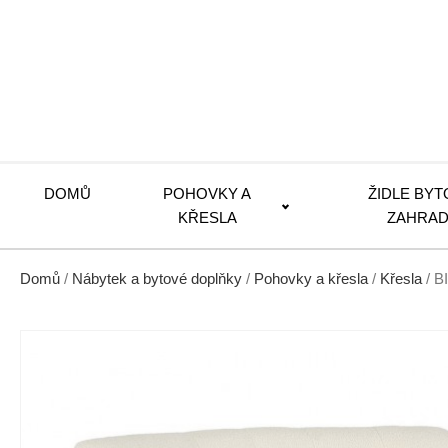
DOMŮ
POHOVKY A
ŽIDLE BYT
KŘESLA
ZAHRAD
Domů
/
Nábytek a bytové doplňky
/
Pohovky a křesla
/
Křesla
/ B