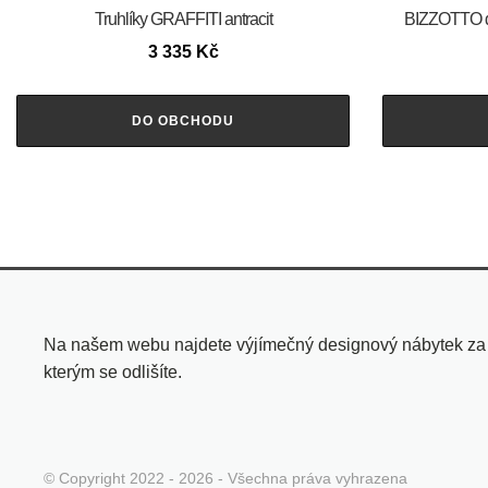
Truhlíky GRAFFITI antracit
BIZZOTTO d
3 335
Kč
DO OBCHODU
Na našem webu najdete výjímečný designový nábytek za pří
kterým se odlišíte.
© Copyright 2022 - 2026 - Všechna práva vyhrazena