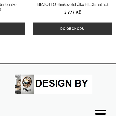
ní lehátko
BIZZOTTO Hliníkové lehátko HILDE antracit
t
3 777
Kč
DO OBCHODU