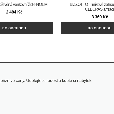
řevěná venkovní židle NOEMI
BIZZOTTO Hliníkové zahrad
CLEOPAS antraci
2 484
Kč
3 369
Kč
DO OBCHODU
DO OBCHODU
znivé ceny. Udělejte si radost a kupte si nábytek,