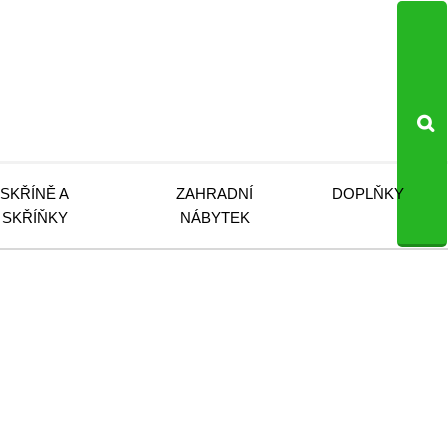
SKŘÍNĚ A
ZAHRADNÍ
DOPLŇKY
SKŘÍŇKY
NÁBYTEK