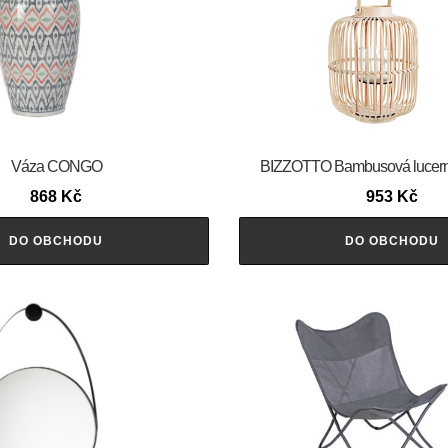
Váza CONGO
BIZZOTTO Bambusová lucer
868
Kč
953
Kč
DO OBCHODU
DO OBCHODU