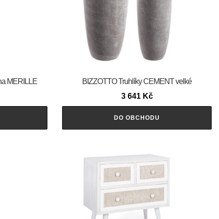
na MERILLE
BIZZOTTO Truhlíky CEMENT velké
3 641
Kč
DO OBCHODU