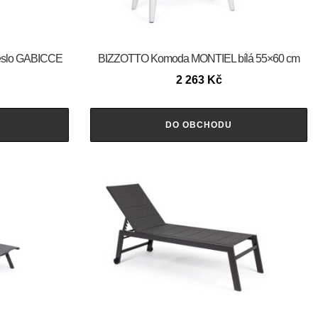
eslo GABICCE
BIZZOTTO Komoda MONTIEL bílá 55×60 cm
2 263
Kč
DO OBCHODU