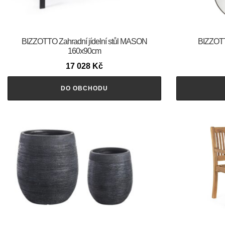
BIZZOTTO Zahradní jídelní stůl MASON
BIZZOTT
160x90cm
17 028
Kč
DO OBCHODU