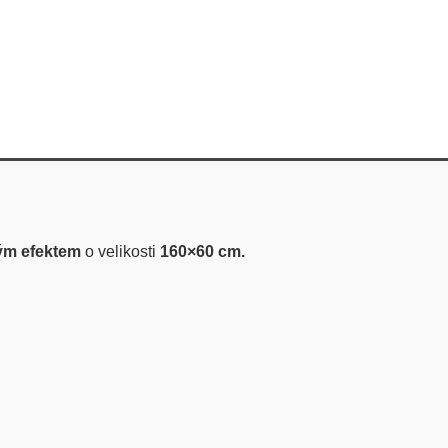
vým efektem
o velikosti
160×60 cm.