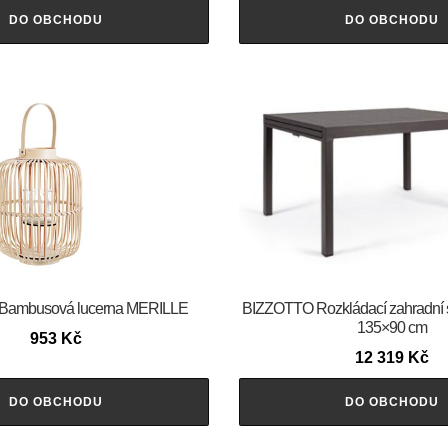
DO OBCHODU
DO OBCHODU
Bambusová lucerna MERILLE
BIZZOTTO Rozkládací zahradní
135×90 cm
953
Kč
12 319
Kč
DO OBCHODU
DO OBCHODU