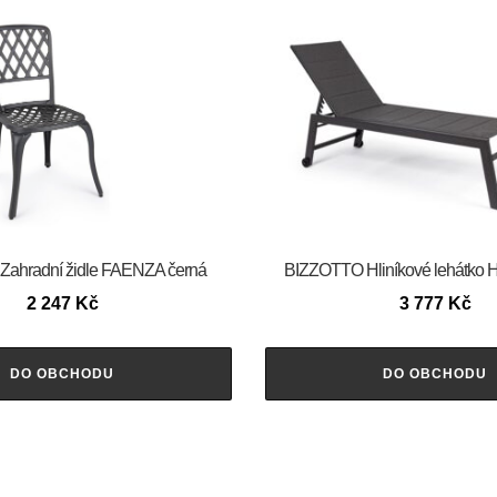
ahradní židle FAENZA černá
BIZZOTTO Hliníkové lehátko H
2 247
Kč
3 777
Kč
DO OBCHODU
DO OBCHODU