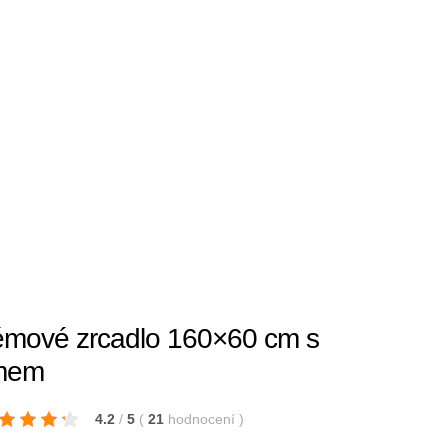
mové zrcadlo 160×60 cm s
ámem
4.2
/
5
(
21
hodnocení
)