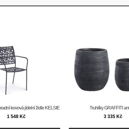
dní kovová jídelní židle KELSIE
Truhlíky GRAFFITI ant
1 548
Kč
3 335
Kč