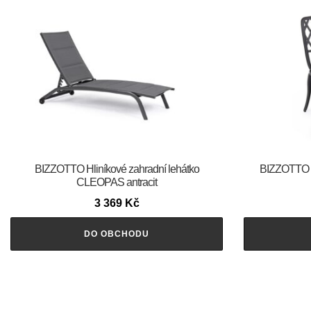
BIZZOTTO Hliníkové zahradní lehátko
BIZZOTTO Z
CLEOPAS antracit
3 369
Kč
DO OBCHODU