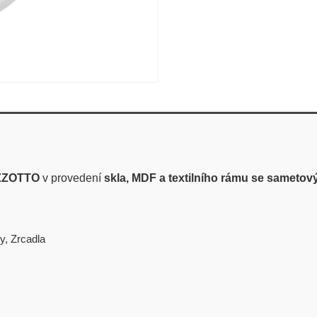
ZZOTTO
v provedení
skla, MDF a textilního rámu se sameto
y
,
Zrcadla