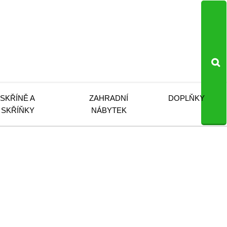
SKŘÍNĚ A
ZAHRADNÍ
DOPLŇKY
SKŘÍŇKY
NÁBYTEK