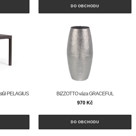
DO OBCHODU
 stůl PELAGIUS
BIZZOTTO váza GRACEFUL
970
Kč
DO OBCHODU