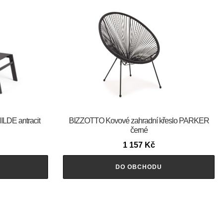
ILDE antracit
BIZZOTTO Kovové zahradní křeslo PARKER
černé
1 157
Kč
DO OBCHODU