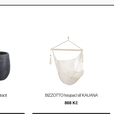
racit
BIZZOTTO houpací síť KAUANA
868
Kč