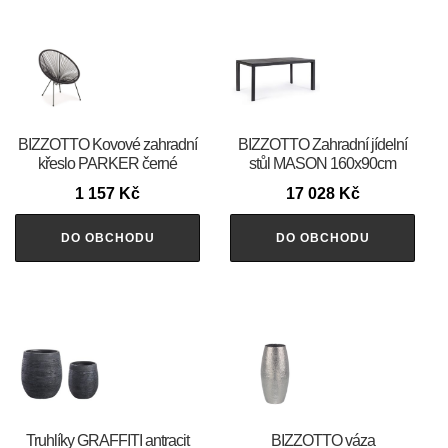
BIZZOTTO Kovové zahradní
BIZZOTTO Zahradní jídelní
křeslo PARKER černé
stůl MASON 160x90cm
1 157
Kč
17 028
Kč
DO OBCHODU
DO OBCHODU
Truhlíky GRAFFITI antracit
BIZZOTTO váza