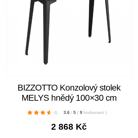
BIZZOTTO Konzolový stolek
MELYS hnědý 100×30 cm
3.6
/
5
(
9
hodnocení
)
2 868
Kč