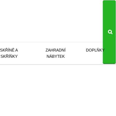
SKŘÍNĚ A
ZAHRADNÍ
DOPLŇKY
SKŘÍŇKY
NÁBYTEK