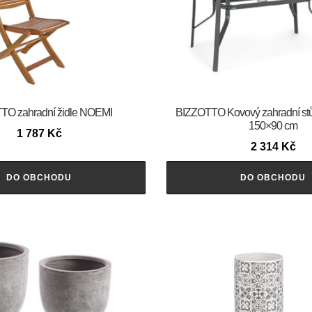
TO zahradní židle NOEMI
BIZZOTTO Kovový zahradní s
150×90 cm
1 787
Kč
2 314
Kč
DO OBCHODU
DO OBCHODU