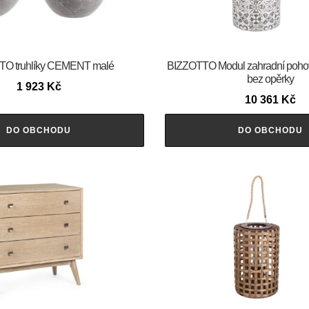
O truhlíky CEMENT malé
BIZZOTTO Modul zahradní po
bez opěrky
1 923
Kč
10 361
Kč
DO OBCHODU
DO OBCHODU