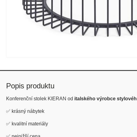
Popis produktu
Konferenční stolek KIERAN od
italského výrobce stylové
✅
krásný nábytek
✅
kvalitní materiály
✅
nejnižší cena