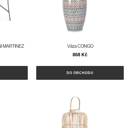
tůl MARTINEZ
Váza CONGO
868
Kč
DO OBCHODU