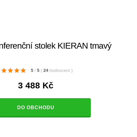
ferenční stolek KIERAN tmavý
5
/
5
(
24
hodnocení
)
3 488
Kč
DO OBCHODU