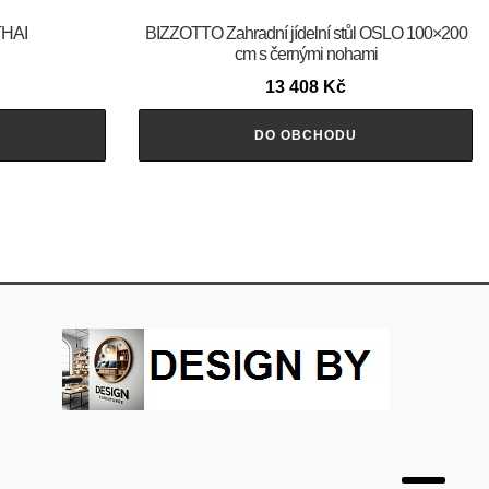
THAI
BIZZOTTO Zahradní jídelní stůl OSLO 100×200
cm s černými nohami
13 408
Kč
DO OBCHODU