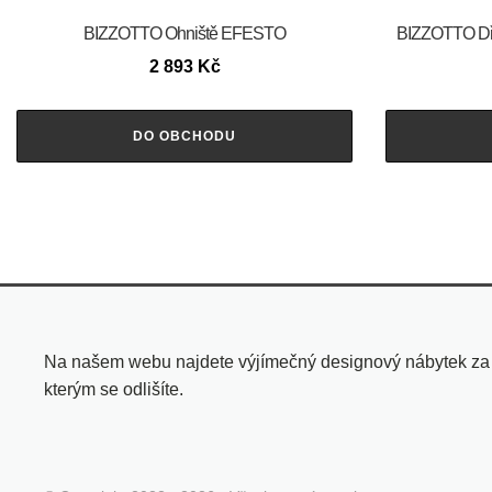
BIZZOTTO Ohniště EFESTO
BIZZOTTO Dř
2 893
Kč
DO OBCHODU
Na našem webu najdete výjímečný designový nábytek za pří
kterým se odlišíte.