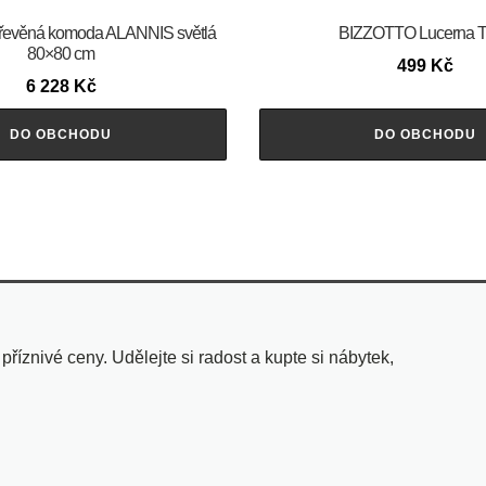
evěná komoda ALANNIS světlá
BIZZOTTO Lucerna 
80×80 cm
499
Kč
6 228
Kč
DO OBCHODU
DO OBCHODU
znivé ceny. Udělejte si radost a kupte si nábytek,