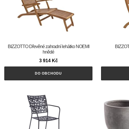
BIZZOTTO Dřevěné zahradní lehátko NOEMI
BIZZOT
hnědé
3 914
Kč
DO OBCHODU