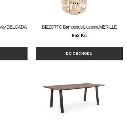
hovky DELGADA
BIZZOTTO Bambusová lucerna MERILLE
953
Kč
DO OBCHODU