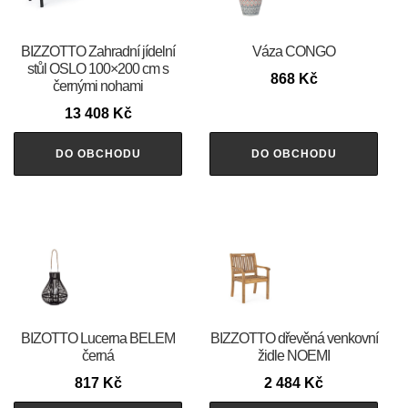
BIZZOTTO Zahradní jídelní
Váza CONGO
stůl OSLO 100×200 cm s
868
Kč
černými nohami
13 408
Kč
DO OBCHODU
DO OBCHODU
BIZOTTO Lucerna BELEM
BIZZOTTO dřevěná venkovní
černá
židle NOEMI
817
Kč
2 484
Kč