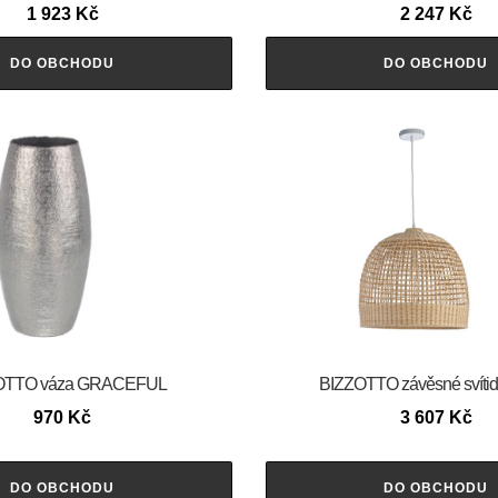
1 923
Kč
2 247
Kč
DO OBCHODU
DO OBCHODU
OTTO váza GRACEFUL
BIZZOTTO závěsné svíti
970
Kč
3 607
Kč
DO OBCHODU
DO OBCHODU