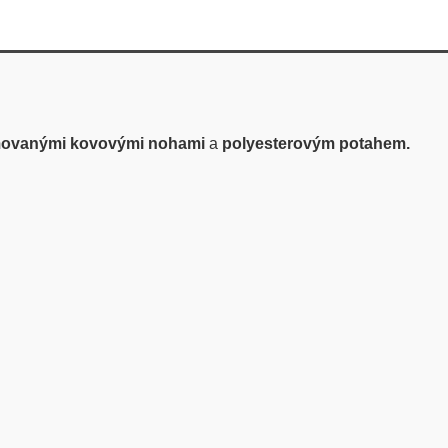
movanými kovovými nohami
a
polyesterovým potahem.