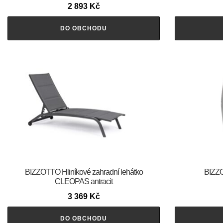
2 893
Kč
DO OBCHODU
BIZZOTTO Hliníkové zahradní lehátko
BIZZ
CLEOPAS antracit
3 369
Kč
DO OBCHODU