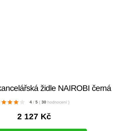
ncelářská židle NAIROBI černá
4
/
5
(
30
hodnocení
)
2 127
Kč