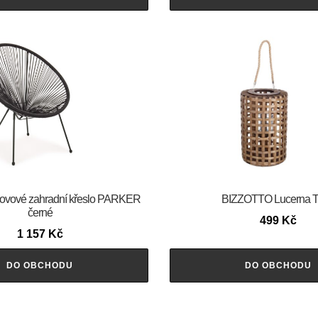
vové zahradní křeslo PARKER
BIZZOTTO Lucerna 
černé
499
Kč
1 157
Kč
DO OBCHODU
DO OBCHODU