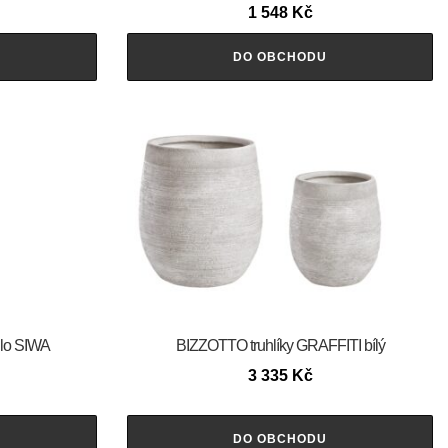
1 548
Kč
DO OBCHODU
dlo SIWA
BIZZOTTO truhlíky GRAFFITI bílý
3 335
Kč
DO OBCHODU