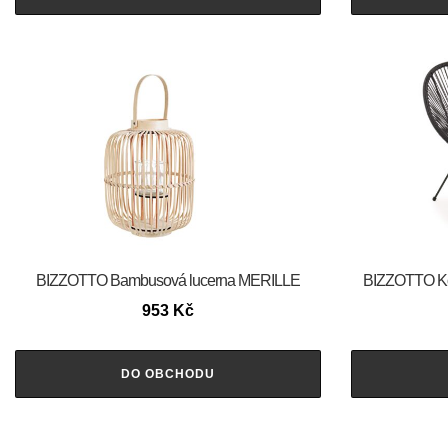
BIZZOTTO Bambusová lucerna MERILLE
BIZZOTTO Ko
953
Kč
DO OBCHODU