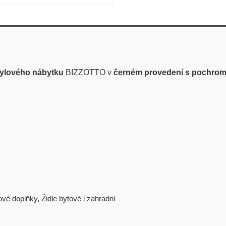
stylového nábytku
BIZZOTTO v
černém provedení s pochro
ové doplňky
,
Židle bytové i zahradní