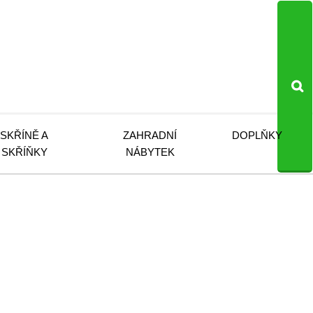
SKŘÍNĚ A
ZAHRADNÍ
DOPLŇKY
SKŘÍŇKY
NÁBYTEK