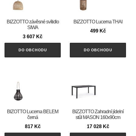
BIZZOTTO závěsné svítidlo
BIZZOTTO Lucerna THAI
SIWA
499
Kč
3 607
Kč
DO OBCHODU
DO OBCHODU
BIZOTTO Lucerna BELEM
BIZZOTTO Zahradní jídelní
černá
stůl MASON 160x90cm
817
Kč
17 028
Kč