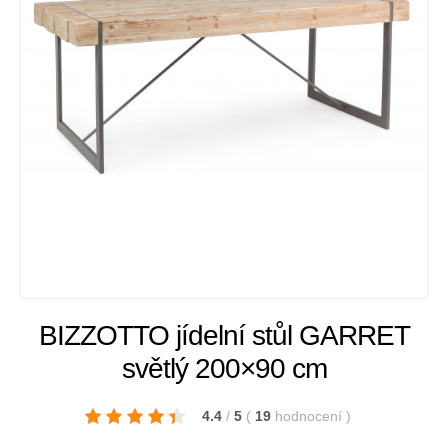
BIZZOTTO jídelní stůl GARRET
světlý 200×90 cm
4.4
/
5
(
19
hodnocení
)