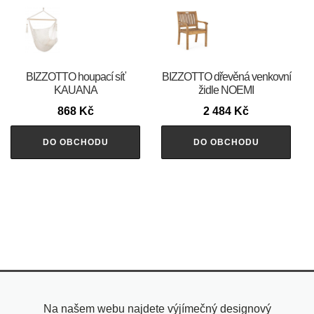
BIZZOTTO houpací síť
BIZZOTTO dřevěná venkovní
KAUANA
židle NOEMI
868
Kč
2 484
Kč
DO OBCHODU
DO OBCHODU
Na našem webu najdete výjímečný designový