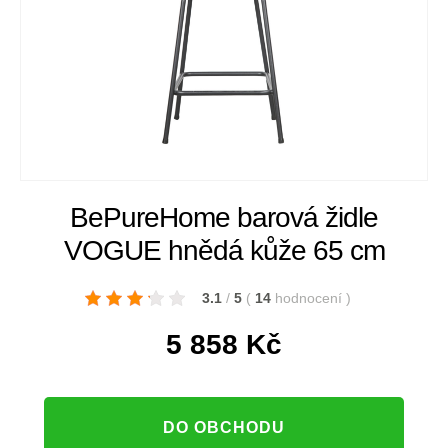
BePureHome barová židle
VOGUE hnědá kůže 65 cm
3.1
/
5
(
14
hodnocení
)
5 858
Kč
DO OBCHODU