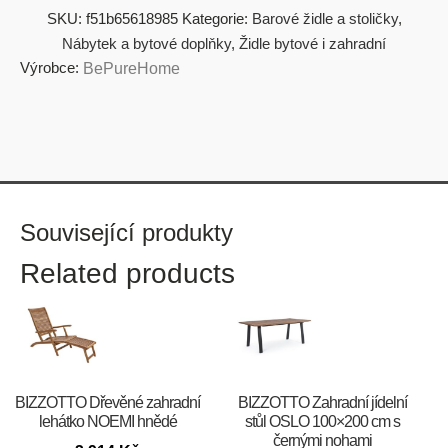
SKU:
f51b65618985
Kategorie:
Barové židle a stoličky
,
Nábytek a bytové doplňky
,
Židle bytové i zahradní
Výrobce:
BePureHome
Související produkty
Related products
BIZZOTTO Dřevěné zahradní
BIZZOTTO Zahradní jídelní
lehátko NOEMI hnědé
stůl OSLO 100×200 cm s
černými nohami